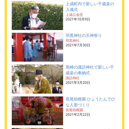
上成町内で新しい千歳楽の
入魂式
上成公会堂
2021年10月9日
羽黒神社の天神祭り
羽黒神社
2021年7月30日
黒崎の諏訪神社で新しい千
歳楽の奉納式
諏訪神社
2021年3月20日
長尾幼稚園 ひょうたんでひ
な人形づくり
長尾幼稚園
2021年2月22日