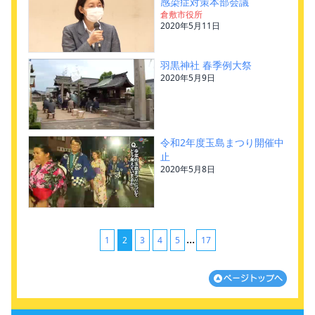
感染症対策本部会議
倉敷市役所
2020年5月11日
羽黒神社 春季例大祭
2020年5月9日
令和2年度玉島まつり開催中
止
2020年5月8日
...
1
2
3
4
5
17