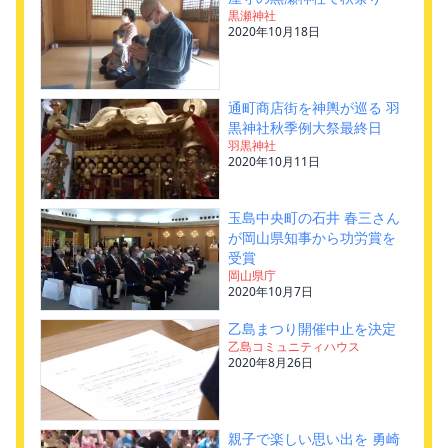
黒瀬神社
2020年10月18日
通町商店街を神輿が巡る 羽
黒神社秋季例大祭最終日
羽黒神社
2020年10月11日
玉島中央町の石井 春三さん
が岡山県知事から功労賞を
受賞
岡山県庁
2020年10月7日
乙島まつり開催中止を決定
乙島コミュニティハウス
2020年8月26日
親子で楽しい思い出を 勇崎