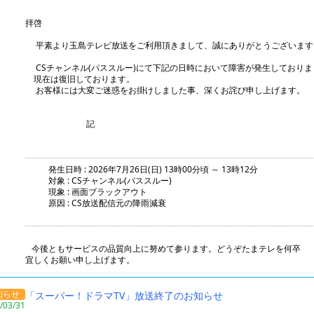
拝啓
平素より玉島テレビ放送をご利用頂きまして、誠にありがとうございます
CSチャンネル(パススルー)にて下記の日時において障害が発生しておりま
現在は復旧しております。
お客様には大変ご迷惑をお掛けしました事、深くお詫び申し上げます。
記
発生日時 : 2026年7月26日(日) 13時00分頃 ～ 13時12分
対象 : CSチャンネル(パススルー)
現象 : 画面ブラックアウト
原因 : CS放送配信元の降雨減衰
今後ともサービスの品質向上に努めて参ります。どうぞたまテレを何卒
宜しくお願い申し上げます。
知らせ
「スーパー！ドラマTV」放送終了のお知らせ
/03/31