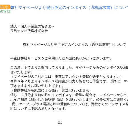
知らせ
弊社マイページより発行予定のインボイス（適格請求書）につい
/01/13
法人・個人事業主の皆さまへ
玉島テレビ放送株式会社
弊社マイページより発行予定のインボイス（適格請求書）について
平素は弊社サービスをご利用いただき誠にありがとうございます。
この度、予てよりご案内しておりました、マイページからのインボイス明細
せいたします。
（マイページのご利用には、事前にアカウント登録が必要となります。）
令和６年２月よりインボイス明細書が出力可能となる予定です。以降は、マ
頂きますようお願い申し上げます。
（原則弊社から紙面による発行・郵送は行いません）
但し、２月分より前の月のインボイスをご希望の場合は、マイページから出
ボイス制度に対応した領収書（紙）を発行いたします。必要な方はご連絡く
尚、ケーブルプラス電話とNHK受信料については、弊社からのインボイス
応については下記の通りとなります。
記