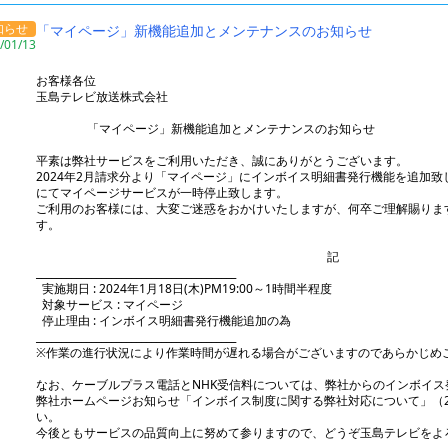
知らせ
「マイページ」新機能追加とメンテナンスのお知らせ
/01/13
お客様各位
玉島テレビ放送株式会社
「マイページ」新機能追加とメンテナンスのお知らせ
平素は弊社サービスをご利用いただき、誠にありがとうございます。
2024年2月請求分より「マイページ」にインボイス明細書発行機能を追加致
にてマイページサービスが一時停止致します。
ご利用のお客様には、大変ご迷惑をおかけいたしますが、何卒ご理解賜りま
す。
記
________________________________________
実施期日 : 2024年1月18日(木)PM19:00～1時間半程度
対象サービス : マイページ
停止理由 : インボイス明細書発行機能追加の為
________________________________________
※作業の進行状況により作業時間が遅れる場合がございますのであらかじめ
なお、ケーブルプラス電話とNHK受信料については、弊社からのインボイス
弊社ホームページお知らせ「インボイス制度に関する弊社対応について」（202
い。
今後ともサービスの品質向上に努めて参りますので、どうぞ玉島テレビをよ