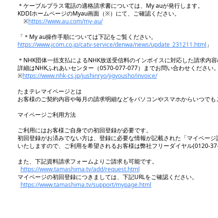
＊ケーブルプラス電話の適格請求書については、My auが発行します。
KDDIホームページのMyau画面（※）にて、ご確認ください。
※
https://www.au.com/my-au/
「＊My au操作手順については下記をご覧ください。
https://www.jcom.co.jp/catv-service/denwa/news/update_231211.html
」
＊NHK団体一括支払によるNHK放送受信料のインボイスに対応した請求内容
詳細はNHKふれあいセンター（0570-077-077）までお問い合わせください
※
https://www.nhk-cs.jp/jushinryo/jigyousho/invoice/
たまテレマイページとは
お客様のご契約内容や毎月の請求明細などをパソコンやスマホからいつでも
マイページご利用方法
ご利用にはお客様ご自身での初回登録が必要です。
初回登録がお済みでない方は、登録に必要な情報が記載された「マイページ
いたしますので、ご利用を希望されるお客様は弊社フリーダイヤル(0120-37-
また、下記資料請求フォームよりご請求も可能です。
https://www.tamashima.tv/add/request.html
マイページの初回登録につきましては、下記URLをご確認ください。
https://www.tamashima.tv/support/mypage.html