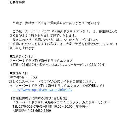
お客様各位
平素は、弊社サービスをご愛顧賜り誠にありがとうございます。
この度「スーパー！ドラマTV＃海外ドラマ☆エンタメ」 は、番組供給元
３０日(火) ２４時をもちまして終了いたします。
長きにわたりご視聴いただき、誠にありがとうございました。
ご視聴いただいておりますお客様には、大変ご迷惑をお掛けいたしますが、
願い申し上げます。
■対象チャンネル
スーパー！ドラマTV #海外ドラマ☆エンタメ
［STB：CS 631CH・多チャンネルパススルーサービス：CS 310CH］
■放送終了日
2026年6月30日(火)
詳しくはスーパー！ドラマTVの公式サイトをご確認ください。
→「スーパー！ドラマTV ＃海外ドラマ☆エンタメ」公式WEBサイト
https://www.superdramatv.com/info/info/
【番組提供終了に関するお問い合わせ先】
「スーパー！ドラマTV #海外ドラマ☆エンタメ」カスタマーセンター
TEL 0570-002-679/受付時間 10:00～20:00（年中無休）
※IP電話から03-6630-6299