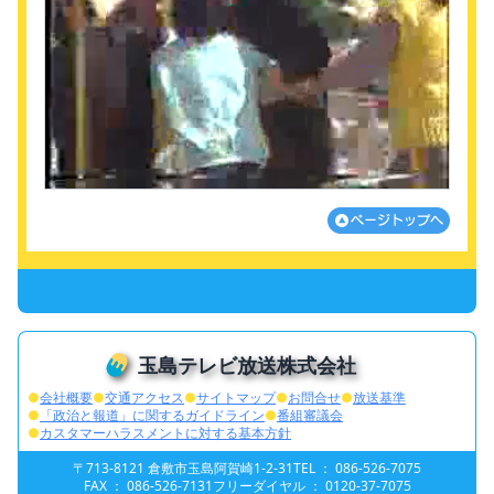
Mute
Settings
玉島テレビ放送株式会社
●
会社概要
●
交通アクセス
●
サイトマップ
●
お問合せ
●
放送基準
●
「政治と報道」に関するガイドライン
●
番組審議会
●
カスタマーハラスメントに対する基本方針
〒713-8121 倉敷市玉島阿賀崎1-2-31
TEL ： 086-526-7075
FAX ： 086-526-7131
フリーダイヤル ： 0120-37-7075