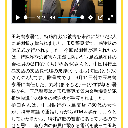
Play
01:23
Play
Mute
Settings
PIP
Enter
fullscre
玉島警察署で、特殊詐欺の被害を未然に防いだ2人
に感謝状が贈られました。玉島警察署で、感謝状の
贈呈式が行われました。今回感謝状が贈られたの
は、特殊詐欺の被害を未然に防いだ玉島乙島在住の
会社員の樋口(ひぐち) 彩(あや)さんと、中国銀行玉
島支店の支店長代理の栗原(くりはら) 知己(ともみ)
さんの2人です。贈呈式では、3月11日付で玉島警
察署に着任した、丸本(まるもと) 一(かず)城(き)署
長から、玉島警察署と玉島警察署管内金融機関防犯
推進協議会の連名の感謝状が手渡されました。
樋口さんは、中国銀行の玉島支店で80代の女性
が、携帯電話で通話しながらATMを操作しようと
していた事から、特殊詐欺の被害にあっているので
はと思い、銀行内の職員に繋がる電話を使って玉島