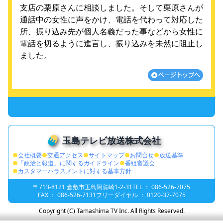
支店の栗原さんに相談しました。そして栗原さんが
通話中の女性に声をかけ、電話を代わって対応した
所、振り込み先が個人名義だった事などから女性に
電話を切るように進言し、振り込みを未然に阻止し
ました。
玉島テレビ放送株式会社
●
会社概要
●
交通アクセス
●
サイトマップ
●
お問合せ
●
放送基準
●
「政治と報道」に関するガイドライン
●
番組審議会
●
カスタマーハラスメントに対する基本方針
〒713-8121 倉敷市玉島阿賀崎1-2-31
TEL ： 086-526-7075
FAX ： 086-526-7131
フリーダイヤル ： 0120-37-7075
Copyright (C) Tamashima TV Inc. All Rights Reserved.