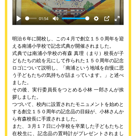
Play
01:54
Play
Mute
Settings
PIP
Enter
fullscre
明治６年に開校し、この４月で創立１５０周年を迎
える南浦小学校で記念式典が開催されました。
式典では南浦小学校の有森 真理（まり）校長が子
どもたちの絵を元にして作られた１５０周年の記念
ロゴについて説明し、「南浦という地域を自慢に思
う子どもたちの気持ちが詰まっています。」と述べ
ました。
その後、実行委員長をつとめる小林 一郎さんが挨
拶しました。
つづいて、校内に設置されたモニュメントを始めと
する創立１５０周年の記念品の目録が、小林さんか
ら有森校長に手渡されました。
また、３月１７日に小学校を卒業した子どもたちと
在校生に、記念品の置時計がプレゼントされまし