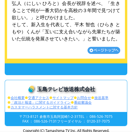
弘人（にしい ひろと）会長が祝辞を述べ、「生き
ることで何が一番大切かを高校の３年間で見つけて
欲しい。」と呼びかけました。
そして、新入生を代表して、平木 智也（ひらき と
もや）くんが「互いに支え合いながら先輩たちが築
いた伝統を発展させていきたい。」と誓いました。
玉島テレビ放送株式会社
●
会社概要
●
交通アクセス
●
サイトマップ
●
お問合せ
●
放送基準
●
「政治と報道」に関するガイドライン
●
番組審議会
●
カスタマーハラスメントに対する基本方針
〒713-8121 倉敷市玉島阿賀崎1-2-31
TEL ： 086-526-7075
FAX ： 086-526-7131
フリーダイヤル ： 0120-37-7075
Copyright (C) Tamashima TV Inc. All Rights Reserved.