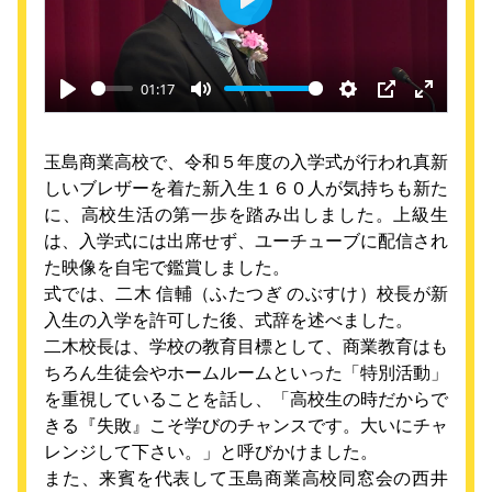
Play
01:17
Play
Mute
Settings
PIP
Enter
fullscre
玉島商業高校で、令和５年度の入学式が行われ真新
しいブレザーを着た新入生１６０人が気持ちも新た
に、高校生活の第一歩を踏み出しました。上級生
は、入学式には出席せず、ユーチューブに配信され
た映像を自宅で鑑賞しました。
式では、二木 信輔（ふたつぎ のぶすけ）校長が新
入生の入学を許可した後、式辞を述べました。
二木校長は、学校の教育目標として、商業教育はも
ちろん生徒会やホームルームといった「特別活動」
を重視していることを話し、「高校生の時だからで
きる『失敗』こそ学びのチャンスです。大いにチャ
レンジして下さい。」と呼びかけました。
また、来賓を代表して玉島商業高校同窓会の西井