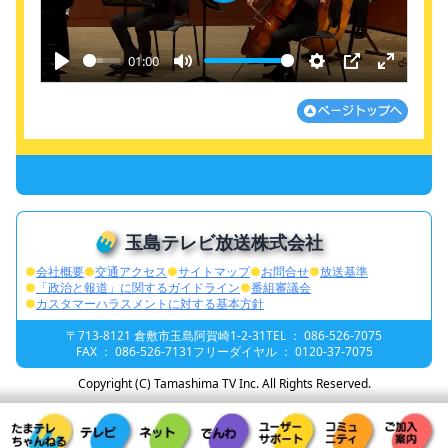
Play
01:00
Play
Mute
Settings
PIP
Enter
fullscre
玉島テレビ放送株式会社
●
会社概要
●
交通アクセス
●
サイトマップ
●
お問合せ
●
放送基準
●
「政治と報道」に関するガイドライン
●
番組審議会
●
カスタマーハラスメントに対する基本方針
〒713-8121 倉敷市玉島阿賀崎1-2-31
TEL ： 086-526-7075
FAX ： 086-526-7131
フリーダイヤル ： 0120-37-7075
Copyright (C) Tamashima TV Inc. All Rights Reserved.