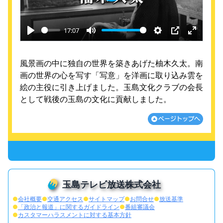
Play
17:07
Play
Mute
Settings
PIP
Enter
fullscre
風景画の中に独自の世界を築きあげた柚木久太。南
画の世界の心を写す「写意」を洋画に取り込み雲を
絵の主役に引き上げました。玉島文化クラブの会長
として戦後の玉島の文化に貢献しました。
玉島テレビ放送株式会社
●
会社概要
●
交通アクセス
●
サイトマップ
●
お問合せ
●
放送基準
●
「政治と報道」に関するガイドライン
●
番組審議会
●
カスタマーハラスメントに対する基本方針